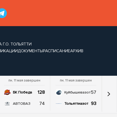
 Г.О. ТОЛЬЯТТИ
ЛИКАЦИИ
ДОКУМЕНТЫ
РАСПИСАНИЕ
АРХИВ
пн, 11 мая завершен
пн, 11 мая завершен
128
57
БК Победа
Куйбышевазот
74
93
АВТОВАЗ
Тольяттиазот