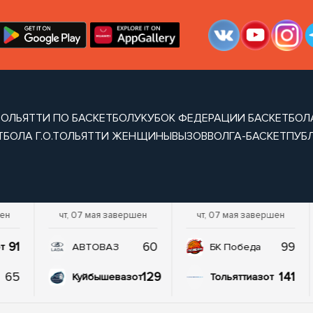
 ТОЛЬЯТТИ ПО БАСКЕТБОЛУ
КУБОК ФЕДЕРАЦИИ БАСКЕТБОЛА
ТБОЛА Г.О.ТОЛЬЯТТИ ЖЕНЩИНЫ
ВЫЗОВ
ВОЛГА-БАСКЕТ
ПУБ
шен
чт, 07 мая завершен
чт, 07 мая завершен
91
60
99
т
АВТОВАЗ
БК Победа
65
129
141
Куйбышевазот
Тольяттиазот