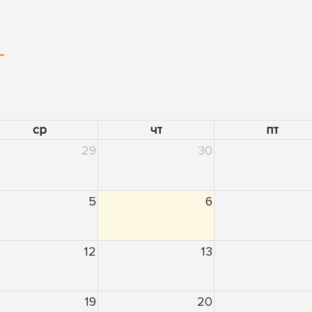
ср
чт
пт
29
30
5
6
12
13
19
20