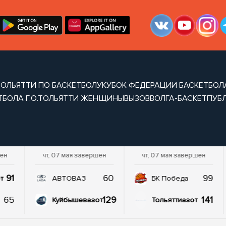
 ТОЛЬЯТТИ ПО БАСКЕТБОЛУ
КУБОК ФЕДЕРАЦИИ БАСКЕТБОЛА
ТБОЛА Г.О.ТОЛЬЯТТИ ЖЕНЩИНЫ
ВЫЗОВ
ВОЛГА-БАСКЕТ
ПУБ
шен
чт, 07 мая завершен
чт, 07 мая завершен
91
60
99
т
АВТОВАЗ
БК Победа
65
129
141
Куйбышевазот
Тольяттиазот