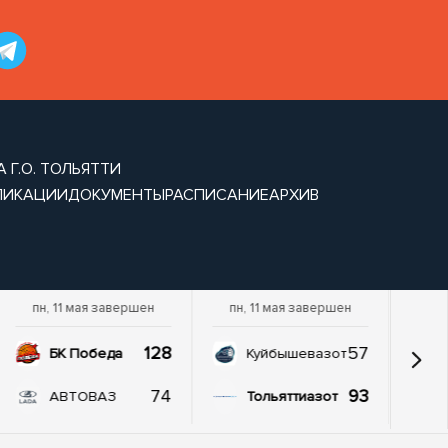
 Г.О. ТОЛЬЯТТИ
ЛИКАЦИИ
ДОКУМЕНТЫ
РАСПИСАНИЕ
АРХИВ
пн, 11 мая завершен
пн, 11 мая завершен
128
57
БК Победа
Куйбышевазот
74
93
АВТОВАЗ
Тольяттиазот