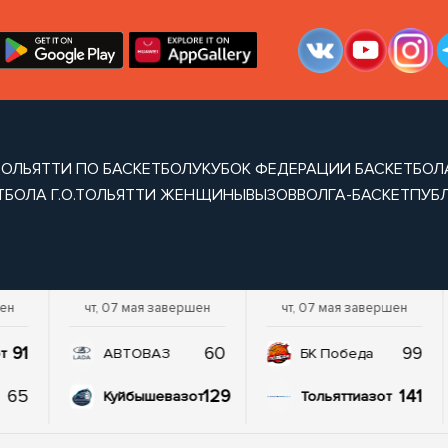
 ТОЛЬЯТТИ ПО БАСКЕТБОЛУ
КУБОК ФЕДЕРАЦИИ БАСКЕТБОЛА
ТБОЛА Г.О.ТОЛЬЯТТИ ЖЕНЩИНЫ
ВЫЗОВ
ВОЛГА-БАСКЕТ
ПУБ
шен
чт, 07 мая завершен
чт, 07 мая завершен
91
60
99
т
АВТОВАЗ
БК Победа
65
129
141
Куйбышевазот
Тольяттиазот