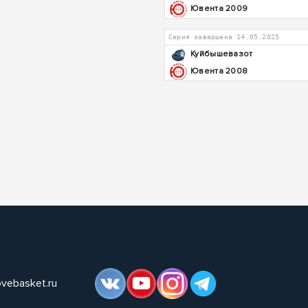
Ювента 2009
Серия завершена 14.05.2025
Куйбышевазот
Ювента 2008
ovebasket.ru