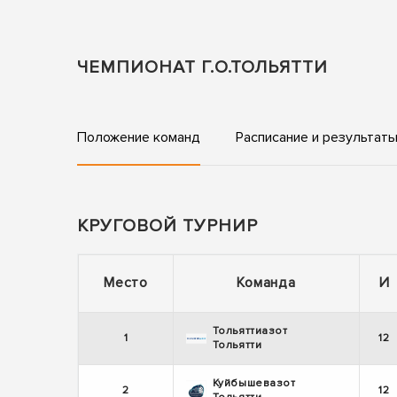
ЧЕМПИОНАТ Г.О.ТОЛЬЯТТИ
Положение команд
Расписание и результат
КРУГОВОЙ ТУРНИР
Место
Команда
И
Тольяттиазот
1
12
Тольятти
Куйбышевазот
2
12