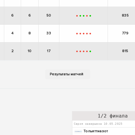
6
6
50
835
-
+
+
-
+
4
8
33
779
-
-
-
-
-
2
10
17
815
-
-
-
-
+
1/2 финала
Серия завершена 10.05.2025
Тольяттиазот