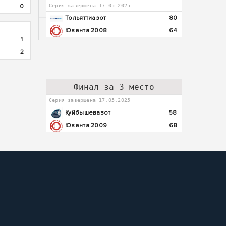
0
Серия завершена 17.05.2025
Тольяттиазот
80
Ювента 2008
64
1
2
Финал за 3 место
Серия завершена 17.05.2025
Куйбышевазот
58
Ювента 2009
68