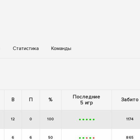
ы
Статистика
Команды
Последние
В
П
%
Забито
5 игр
12
0
100
1174
+
+
+
+
+
6
6
50
865
+
+
-
+
-