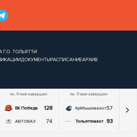
 Г.О. ТОЛЬЯТТИ
ЛИКАЦИИ
ДОКУМЕНТЫ
РАСПИСАНИЕ
АРХИВ
пн, 11 мая завершен
пн, 11 мая завершен
128
57
БК Победа
Куйбышевазот
74
93
АВТОВАЗ
Тольяттиазот