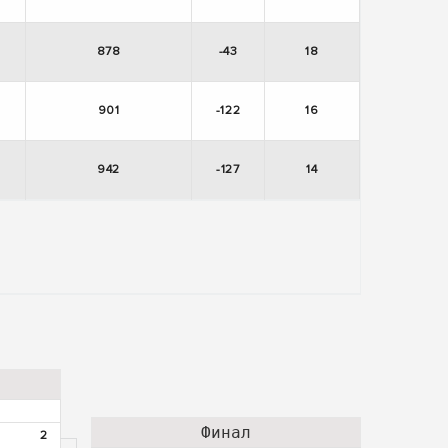
878
-43
18
901
-122
16
942
-127
14
Финал
2