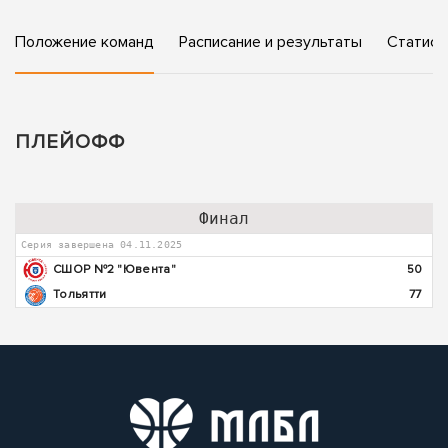
Положение команд
Расписание и результаты
Статист
ПЛЕЙОФФ
Финал
Серия завершена 04.11.2025
СШОР №2 "Ювента"
50
Тольятти
77