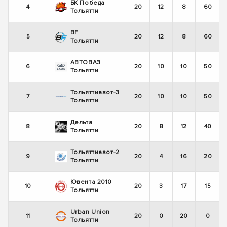
БК Победа
4
20
12
8
60
Тольятти
BF
5
20
12
8
60
Тольятти
АВТОВАЗ
6
20
10
10
50
Тольятти
Тольяттиазот-3
7
20
10
10
50
Тольятти
Дельта
8
20
8
12
40
Тольятти
Тольяттиазот-2
9
20
4
16
20
Тольятти
Ювента 2010
10
20
3
17
15
Тольятти
Urban Union
11
20
0
20
0
Тольятти