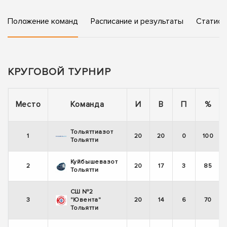
Положение команд
Расписание и результаты
Статист
КРУГОВОЙ ТУРНИР
Место
Команда
И
В
П
%
Тольяттиазот
1
20
20
0
100
Тольятти
Куйбышевазот
2
20
17
3
85
Тольятти
СШ №2
3
"Ювента"
20
14
6
70
Тольятти