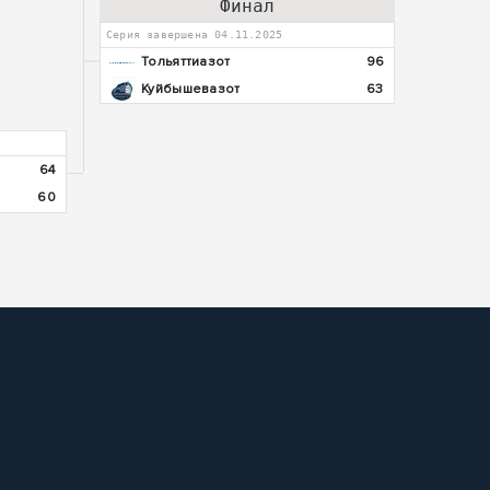
Финал
Серия завершена 04.11.2025
Тольяттиазот
96
Куйбышевазот
63
64
60