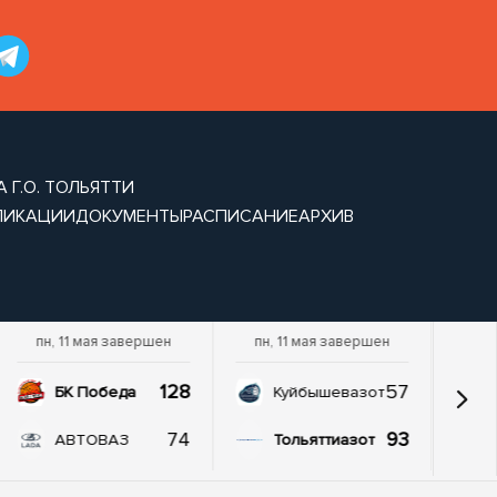
 Г.О. ТОЛЬЯТТИ
ЛИКАЦИИ
ДОКУМЕНТЫ
РАСПИСАНИЕ
АРХИВ
пн, 11 мая завершен
пн, 11 мая завершен
128
57
БК Победа
Куйбышевазот
74
93
АВТОВАЗ
Тольяттиазот