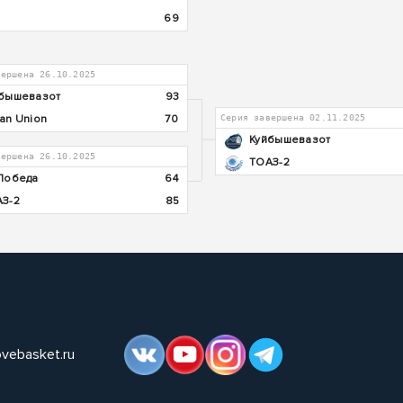
69
вершена 26.10.2025
бышевазот
93
an Union
70
Серия завершена 02.11.2025
Куйбышевазот
вершена 26.10.2025
ТОАЗ-2
Победа
64
З-2
85
ovebasket.ru