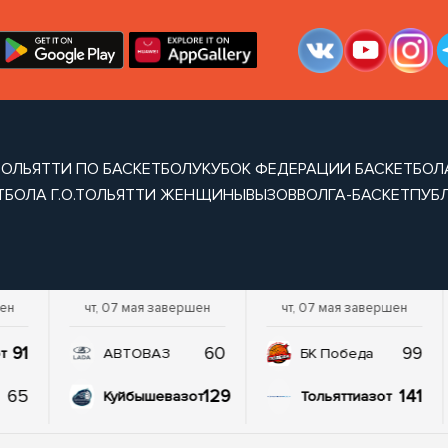
 ТОЛЬЯТТИ ПО БАСКЕТБОЛУ
КУБОК ФЕДЕРАЦИИ БАСКЕТБОЛА
ТБОЛА Г.О.ТОЛЬЯТТИ ЖЕНЩИНЫ
ВЫЗОВ
ВОЛГА-БАСКЕТ
ПУБ
шен
чт, 07 мая завершен
чт, 07 мая завершен
91
60
99
т
АВТОВАЗ
БК Победа
65
129
141
Куйбышевазот
Тольяттиазот