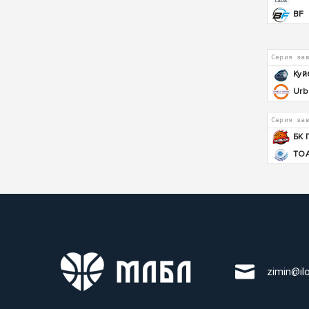
BF
Серия за
Куй
Urb
Серия за
БК 
ТОА
zimin@il