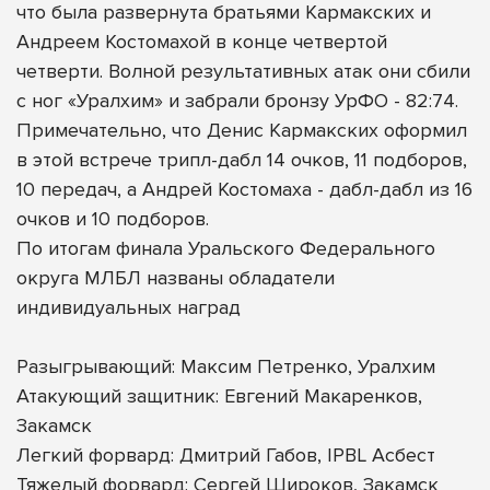
что была развернута братьями Кармакских и
Андреем Костомахой в конце четвертой
четверти. Волной результативных атак они сбили
с ног «Уралхим» и забрали бронзу УрФО - 82:74.
Примечательно, что Денис Кармакских оформил
в этой встрече трипл-дабл 14 очков, 11 подборов,
10 передач, а Андрей Костомаха - дабл-дабл из 16
очков и 10 подборов.
По итогам финала Уральского Федерального
округа МЛБЛ названы обладатели
индивидуальных наград
Разыгрывающий: Максим Петренко, Уралхим
Атакующий защитник: Евгений Макаренков,
Закамск
Легкий форвард: Дмитрий Габов, IPBL Асбест
Тяжелый форвард: Сергей Широков, Закамск