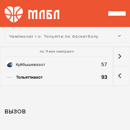
Турнир:
Чемпионат г.о. Тольятти по баскетболу
пн, 11 мая завершен
57
Куйбышевазот
93
Тольяттиазот
ВЫЗОВ