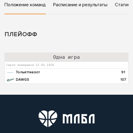
Положение команд
Расписание и результаты
Статист
ПЛЕЙОФФ
Одна игра
Серия завершена 12.02.2026
Тольяттиазот
91
DAWGS
107