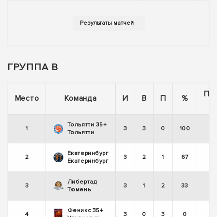
ГРУППА В
По
Место
Команда
И
В
П
%
Тольятти 35+
1
3
3
0
100
Тольятти
Екатеринбург
2
3
2
1
67
Екатеринбург
Либертад
3
3
1
2
33
Тюмень
Феникс 35+
4
3
0
3
0