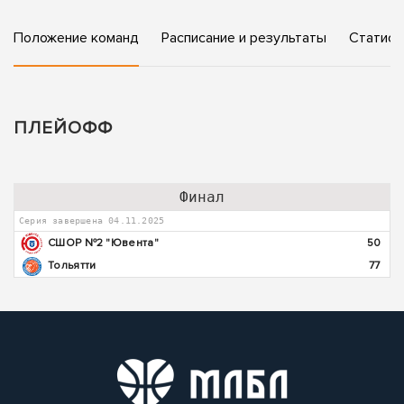
Положение команд
Расписание и результаты
Статист
ПЛЕЙОФФ
Финал
Серия завершена 04.11.2025
СШОР №2 "Ювента"
50
Тольятти
77