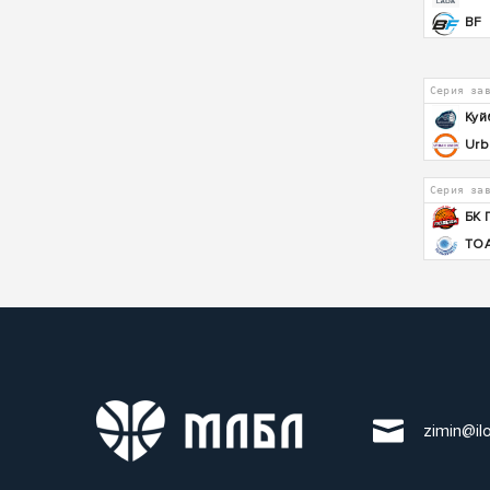
BF
Серия за
Куй
Urb
Серия за
БК 
ТОА
zimin@il