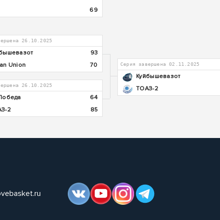
69
вершена 26.10.2025
бышевазот
93
an Union
70
Серия завершена 02.11.2025
Куйбышевазот
вершена 26.10.2025
ТОАЗ-2
Победа
64
З-2
85
ovebasket.ru