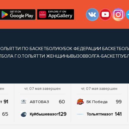
 ТОЛЬЯТТИ ПО БАСКЕТБОЛУ
КУБОК ФЕДЕРАЦИИ БАСКЕТБОЛА
ТБОЛА Г.О.ТОЛЬЯТТИ ЖЕНЩИНЫ
ВЫЗОВ
ВОЛГА-БАСКЕТ
ПУБ
шен
чт, 07 мая завершен
чт, 07 мая завершен
91
60
99
т
АВТОВАЗ
БК Победа
65
129
141
Куйбышевазот
Тольяттиазот