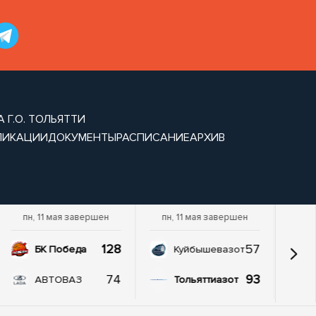
 Г.О. ТОЛЬЯТТИ
ЛИКАЦИИ
ДОКУМЕНТЫ
РАСПИСАНИЕ
АРХИВ
пн, 11 мая завершен
пн, 11 мая завершен
128
57
БК Победа
Куйбышевазот
74
93
АВТОВАЗ
Тольяттиазот