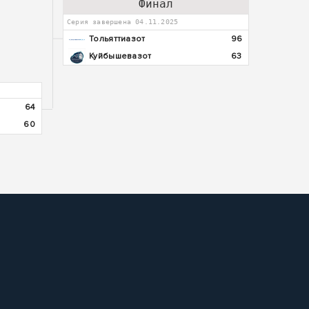
Финал
Серия завершена 04.11.2025
Тольяттиазот
96
Куйбышевазот
63
64
60